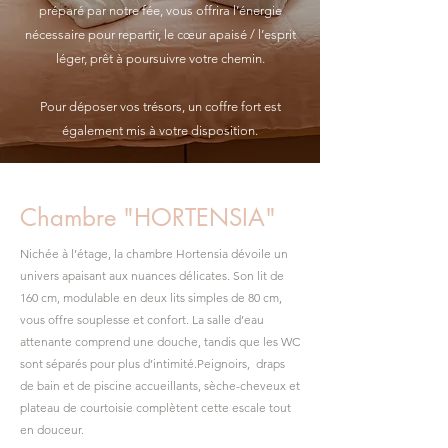
préparé par notre fée, vous offrira l’énergie
nécessaire pour repartir, le cœur apaisé / l’esprit
léger, prêt à poursuivre votre chemin.
Pour déposer vos trésors, un coffre fort est
également mis à votre disposition.
Chambre "HORTENSIA"
Nichée à l’étage, la chambre Hortensia dévoile un
univers apaisant aux nuances délicates. Son lit de
160 cm, modulable en deux lits simples de 80 cm,
vous offre souplesse et confort. La salle d’eau
attenante comprend une douche, tandis que les WC
sont séparés pour plus d’intimité.Peignoirs, draps
de bain et de piscine accueillants, sèche-cheveux et
plateau de courtoisie complètent cette escale tout
en douceur.