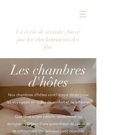
Un écrin de sérénité, bercé
par les chuchotements des
fées
Les chambres
d'hôtes
Nos chambres d’hôtes sont l’étape idéale pour
les voyageurs en quête de confort et de sérénité.
Que vous soyez pèlerin, randonneur ou
épicurien, profitez d’une parenthèse de calme et
de raffinement. Un délicieux petit déjeuner,